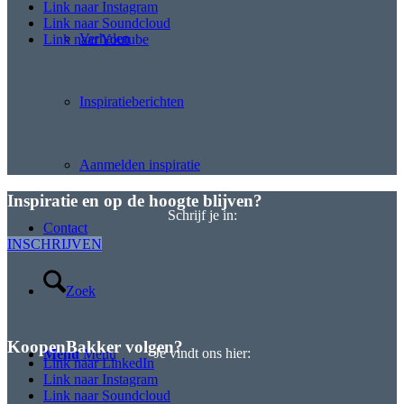
Link naar Instagram
Link naar Soundcloud
Verhalen
Link naar Youtube
Inspiratieberichten
Aanmelden inspiratie
Inspiratie en op de hoogte blijven?
Schrijf je in:
Contact
INSCHRIJVEN
Zoek
KoopenBakker volgen?
Je vindt ons hier:
Menu
Menu
Link naar LinkedIn
Link naar Instagram
Link naar Soundcloud