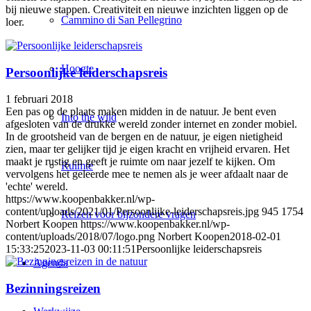
bij nieuwe stappen. Creativiteit en nieuwe inzichten liggen op de
Cammino di San Pellegrino
loer.
Hoogte
Persoonlijke leiderschapsreis
1 februari 2018
Een pas op de plaats maken midden in de natuur. Je bent even
Into the wild
afgesloten van de drukke wereld zonder internet en zonder mobiel.
In de grootsheid van de bergen en de natuur, je eigen nietigheid
zien, maar ter gelijker tijd je eigen kracht en vrijheid ervaren. Het
maakt je rustig en geeft je ruimte om naar jezelf te kijken. Om
Ruimte
vervolgens het geleerde mee te nemen als je weer afdaalt naar de
'echte' wereld.
https://www.koopenbakker.nl/wp-
content/uploads/2021/01/Persoonlijke-leiderschapsreis.jpg
945
1754
Reizen voor bijzondere vragen
Norbert Koopen
https://www.koopenbakker.nl/wp-
content/uploads/2018/07/logo.png
Norbert Koopen
2018-02-01
15:33:25
2023-11-03 00:11:51
Persoonlijke leiderschapsreis
Agenda
Bezinningsreizen