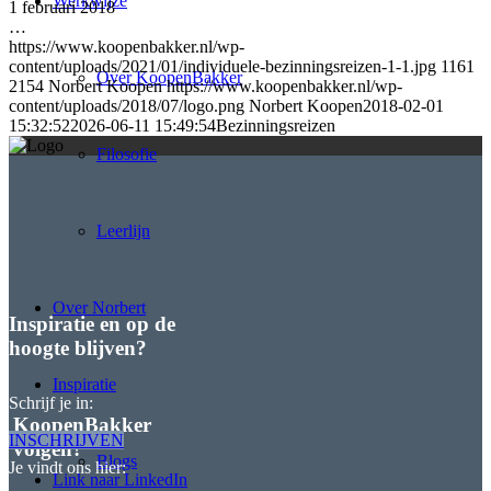
Werkwijze
1 februari 2018
…
https://www.koopenbakker.nl/wp-
content/uploads/2021/01/individuele-bezinningsreizen-1-1.jpg
1161
Over KoopenBakker
2154
Norbert Koopen
https://www.koopenbakker.nl/wp-
content/uploads/2018/07/logo.png
Norbert Koopen
2018-02-01
15:32:52
2026-06-11 15:49:54
Bezinningsreizen
Filosofie
Leerlijn
Over Norbert
Inspiratie en op de
hoogte blijven?
Inspiratie
Schrijf je in:
KoopenBakker
INSCHRIJVEN
volgen?
Blogs
Je vindt ons hier:
Link naar LinkedIn