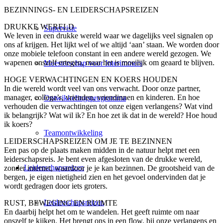
BEZINNINGS- EN LEIDERSCHAPSREIZEN
DRUKKE WERELD
Supervisie
We leven in een drukke wereld waar we dagelijks veel signalen op
ons af krijgen. Het lijkt wel of we altijd ‘aan’ staan. We worden door
onze mobiele telefoon constant in een andere wereld gezogen. We
wapenen onszelf ertegen, maar het is moeilijk om geaard te blijven.
Meesterschap voor Interimmers
HOGE VERWACHTINGEN EN KOERS HOUDEN
In die wereld wordt veel van ons verwacht. Door onze partner,
manager, collega’s, vrienden, vriendinnen en kinderen. En hoe
Ontwikkelingsprogramma
verhouden die verwachtingen tot onze eigen verlangens? Wat vind
ik belangrijk? Wat wil ik? En hoe zet ik dat in de wereld? Hoe houd
ik koers?
Teamontwikkeling
LEIDERSCHAPSREIZEN OM JE TE BEZINNEN
Een pas op de plaats maken midden in de natuur helpt met een
leiderschapsreis. Je bent even afgesloten van de drukke wereld,
Leiderschapsreizen
zonder internet, waardoor je je kan bezinnen. De grootsheid van de
bergen, je eigen nietigheid zien en het gevoel ondervinden dat je
wordt gedragen door iets groters.
Leiderschapsreizen
RUST, BEWEGING EN RUIMTE
En daarbij helpt het om te wandelen. Het geeft ruimte om naar
onszelf te kijken. Het brengt ons in een flow, bij onze verlangens en