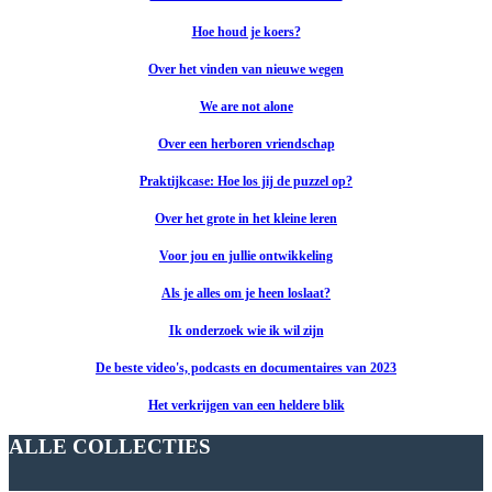
Hoe houd je koers?
Over het vinden van nieuwe wegen
We are not alone
Over een herboren vriendschap
Praktijkcase: Hoe los jij de puzzel op?
Over het grote in het kleine leren
Voor jou en jullie ontwikkeling
Als je alles om je heen loslaat?
Ik onderzoek wie ik wil zijn
De beste video's, podcasts en documentaires van 2023
Het verkrijgen van een heldere blik
ALLE COLLECTIES