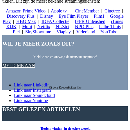
tikken. Dit zijn de meest bekende streamingsdiensten:
Amazon Prime Video
|
Apple tv+
|
CineMember
|
Cinetree
|
Discovery Plus
|
Disney
|
Eye Film Player
|
Film1
|
Google
Play
|
HBO Max
|
IDFA Collectie
|
IFFR Unleashed
|
iTunes
|
KIJK
|
Mubi
|
Netflix
|
NLZiet
|
NPO Plus
|
Pathé Thuis
|
Picl
|
SkyShowtime
|
Viaplay
|
Videoland
|
YouTube
WIL JE MEER ZOALS DIT?
Meld je aan en ontvang de nieuwste inspiratie!
MELD ME AAN
Link naar LinkedIn
Of volg KoopenBakker hier
Link naar Instagram
Link naar Soundcloud
Link naar Youtube
BEST GELEZEN ARTIKELEN
‘Bodem vinden’ in de echte wereld