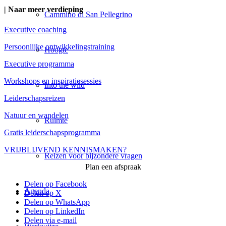
| Naar meer verdieping
Cammino di San Pellegrino
Executive coaching
Persoonlijke ontwikkelingstraining
Hoogte
Executive programma
Workshops en inspiratiesessies
Into the wild
Leiderschapsreizen
Natuur en wandelen
Ruimte
Gratis leiderschapsprogramma
VRIJBLIJVEND KENNISMAKEN?
Reizen voor bijzondere vragen
Plan een afspraak
Delen op Facebook
Agenda
Delen op X
Delen op WhatsApp
Delen op LinkedIn
Delen via e-mail