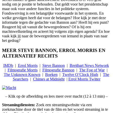
nodig om je positie te behouden. Dat geldt voor het presidentschap
maar ook voor andere functies in het politieke systeem.
Fondswerving is een belangrijke voorwaarde in het systeem. En
welke gevolgen heeft dat voor de belangen? Hoe kijk je met deze
informatie tegen die gedachte van Bannon aan? Heeft hij een punt?
Reageert hij uit vanuit die beweegredenen? Of is hij een
machtswellusteling en acteert hij volgens zijn eigen agenda? En hoe
vaak kijk jij naar de beweegredenen van iemand in plaats van naar
het gedrag?
MEER STEVE BANNON, ERROL MORRIS EN
ALTERNATIEF RECHTS
IMDb
|
Errol Morris
|
Steve Bannon
|
Breitbart News Network
|
Filmografie Morris
|
Filmografie Bannon
|
The Fog of War
|
The Unknown Known
|
Boeken
|
Twelve O’Clock High
|
The
Searchers
|
Chimes at Midnight
|
Errol Morris Twitter
– Klik op de afbeelding en lees meer over macht (12 à 13 min) –
Streamingdiensten:
Zoek een streamingwebsite via een
zoekmachine door de titel van de film en het woord streaming in te