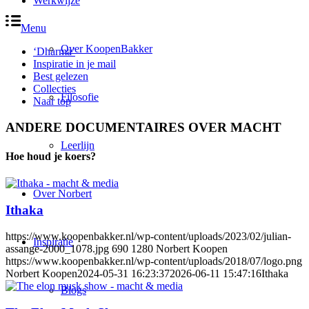
Werkwijze
Menu
Over KoopenBakker
‘Dharma’
Inspiratie in je mail
Best gelezen
Collecties
Filosofie
Naar top
ANDERE DOCUMENTAIRES OVER MACHT
Leerlijn
Hoe houd je koers?
Over Norbert
Ithaka
https://www.koopenbakker.nl/wp-content/uploads/2023/02/julian-
Inspiratie
assange-2000_1078.jpg
690
1280
Norbert Koopen
https://www.koopenbakker.nl/wp-content/uploads/2018/07/logo.png
Norbert Koopen
2024-05-31 16:23:37
2026-06-11 15:47:16
Ithaka
Blogs