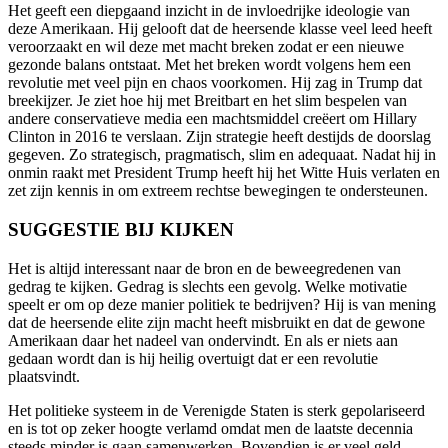
Het geeft een diepgaand inzicht in de invloedrijke ideologie van
deze Amerikaan. Hij gelooft dat de heersende klasse veel leed heeft
veroorzaakt en wil deze met macht breken zodat er een nieuwe
gezonde balans ontstaat. Met het breken wordt volgens hem een
revolutie met veel pijn en chaos voorkomen. Hij zag in Trump dat
breekijzer. Je ziet hoe hij met Breitbart en het slim bespelen van
andere conservatieve media een machtsmiddel creëert om Hillary
Clinton in 2016 te verslaan. Zijn strategie heeft destijds de doorslag
gegeven. Zo strategisch, pragmatisch, slim en adequaat. Nadat hij in
onmin raakt met President Trump heeft hij het Witte Huis verlaten en
zet zijn kennis in om extreem rechtse bewegingen te ondersteunen.
SUGGESTIE BIJ KIJKEN
Het is altijd interessant naar de bron en de beweegredenen van
gedrag te kijken. Gedrag is slechts een gevolg. Welke motivatie
speelt er om op deze manier politiek te bedrijven? Hij is van mening
dat de heersende elite zijn macht heeft misbruikt en dat de gewone
Amerikaan daar het nadeel van ondervindt. En als er niets aan
gedaan wordt dan is hij heilig overtuigt dat er een revolutie
plaatsvindt.
Het politieke systeem in de Verenigde Staten is sterk gepolariseerd
en is tot op zeker hoogte verlamd omdat men de laatste decennia
steeds minder is gaan samenwerken. Bovendien is er veel geld