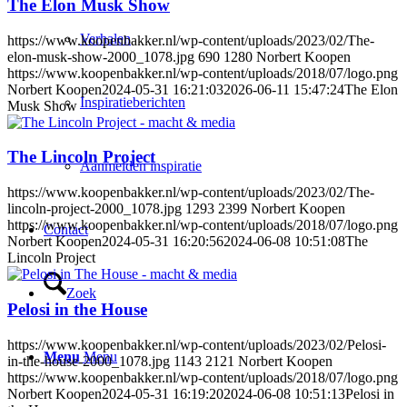
The Elon Musk Show
Verhalen
https://www.koopenbakker.nl/wp-content/uploads/2023/02/The-
elon-musk-show-2000_1078.jpg
690
1280
Norbert Koopen
https://www.koopenbakker.nl/wp-content/uploads/2018/07/logo.png
Norbert Koopen
2024-05-31 16:21:03
2026-06-11 15:47:24
The Elon
Inspiratieberichten
Musk Show
The Lincoln Project
Aanmelden inspiratie
https://www.koopenbakker.nl/wp-content/uploads/2023/02/The-
lincoln-project-2000_1078.jpg
1293
2399
Norbert Koopen
https://www.koopenbakker.nl/wp-content/uploads/2018/07/logo.png
Contact
Norbert Koopen
2024-05-31 16:20:56
2024-06-08 10:51:08
The
Lincoln Project
Zoek
Pelosi in the House
https://www.koopenbakker.nl/wp-content/uploads/2023/02/Pelosi-
Menu
Menu
in-the-house-2000_1078.jpg
1143
2121
Norbert Koopen
https://www.koopenbakker.nl/wp-content/uploads/2018/07/logo.png
Norbert Koopen
2024-05-31 16:19:20
2024-06-08 10:51:13
Pelosi in