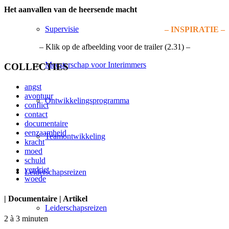
Het aanvallen van de heersende macht
Supervisie
– INSPIRATIE –
– Klik op de afbeelding voor de trailer (2.31) –
Meesterschap voor Interimmers
COLLECTIES
angst
avontuur
Ontwikkelingsprogramma
conflict
contact
documentaire
eenzaamheid
Teamontwikkeling
kracht
moed
schuld
verdriet
Leiderschapsreizen
woede
| Documentaire | Artikel
Leiderschapsreizen
2 à 3 minuten