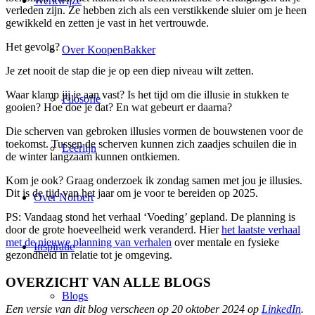
Werkwijze
verleden zijn. Ze hebben zich als een verstikkende sluier om je heen
gewikkeld en zetten je vast in het vertrouwde.
Het gevolg?
Over KoopenBakker
Je zet nooit de stap die je op een diep niveau wilt zetten.
Waar klamp jij je aan vast? Is het tijd om die illusie in stukken te
Filosofie
gooien? Hoe doe je dat? En wat gebeurt er daarna?
Die scherven van gebroken illusies vormen de bouwstenen voor de
toekomst. Tussen de scherven kunnen zich zaadjes schuilen die in
Leerlijn
de winter langzaam kunnen ontkiemen.
Kom je ook? Graag onderzoek ik zondag samen met jou je illusies.
Dit is de tijd van het jaar om je voor te bereiden op 2025.
Over Norbert
PS: Vandaag stond het verhaal ‘Voeding’ gepland. De planning is
door de grote hoeveelheid werk veranderd. Hier
het laatste verhaal
met de nieuwe planning van verhalen
over mentale en fysieke
Inspiratie
gezondheid in relatie tot je omgeving.
OVERZICHT VAN ALLE BLOGS
Blogs
Een versie van dit blog verscheen op 20 oktober 2024 op
LinkedIn
.