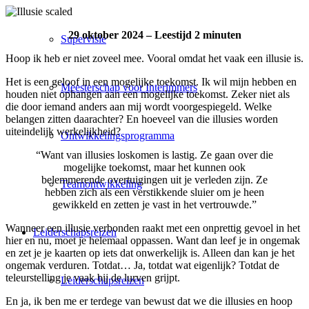
29 oktober 2024 – Leestijd 2 minuten
Supervisie
Hoop ik heb er niet zoveel mee. Vooral omdat het vaak een illusie is.
Het is een geloof in een mogelijke toekomst. Ik wil mijn hebben en
Meesterschap voor Interimmers
houden niet ophangen aan een mogelijke toekomst. Zeker niet als
die door iemand anders aan mij wordt voorgespiegeld. Welke
belangen zitten daarachter? En hoeveel van die illusies worden
uiteindelijk werkelijkheid?
Ontwikkelingsprogramma
“Want van illusies loskomen is lastig. Ze gaan over die
mogelijke toekomst, maar het kunnen ook
belemmerende overtuigingen uit je verleden zijn. Ze
Teamontwikkeling
hebben zich als een verstikkende sluier om je heen
gewikkeld en zetten je vast in het vertrouwde.”
Wanneer een illusie verbonden raakt met een onprettig gevoel in het
Leiderschapsreizen
hier en nu, moet je helemaal oppassen. Want dan leef je in ongemak
en zet je je kaarten op iets dat onwerkelijk is. Alleen dan kan je het
ongemak verduren. Totdat… Ja, totdat wat eigenlijk? Totdat de
teleurstelling je vaak bij de lurven grijpt.
Leiderschapsreizen
En ja, ik ben me er terdege van bewust dat we die illusies en hoop