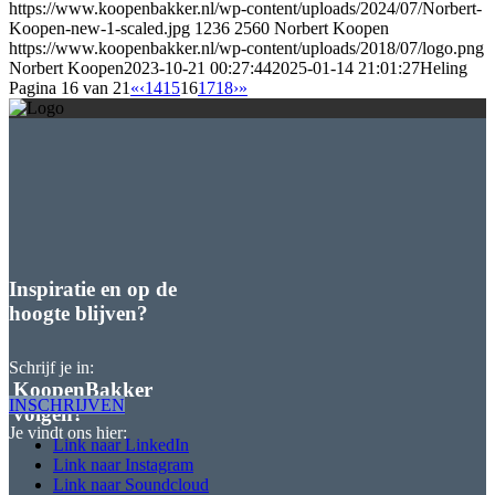
https://www.koopenbakker.nl/wp-content/uploads/2024/07/Norbert-
Koopen-new-1-scaled.jpg
1236
2560
Norbert Koopen
https://www.koopenbakker.nl/wp-content/uploads/2018/07/logo.png
Norbert Koopen
2023-10-21 00:27:44
2025-01-14 21:01:27
Heling
Pagina 16 van 21
«
‹
14
15
16
17
18
›
»
Inspiratie en op de
hoogte blijven?
Schrijf je in:
KoopenBakker
INSCHRIJVEN
volgen?
Je vindt ons hier:
Link naar LinkedIn
Link naar Instagram
Link naar Soundcloud