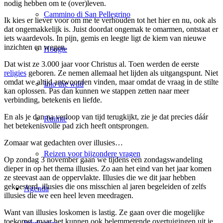
nodig hebben om te (over)leven.
Cammino di San Pellegrino
Ik kies er liever voor om me te verhouden tot het hier en nu, ook als
dat ongemakkelijk is. Juist doordat ongemak te omarmen, ontstaat er
iets waardevols. In pijn, gemis en leegte ligt de kiem van nieuwe
inzichten en wegen.
Hoogte
Dat wist ze 3.000 jaar voor Christus al. Toen werden de eerste
religies
geboren. Ze nemen allemaal het lijden als uitgangspunt. Niet
omdat we altijd antwoorden vinden, maar omdat de vraag in de stilte
Into the wild
kan oplossen. Pas dan kunnen we stappen zetten naar meer
verbinding, betekenis en liefde.
En als je dan na verloop van tijd terugkijkt, zie je dat precies dáár
Ruimte
het betekenisvolle pad zich heeft ontsprongen.
Zomaar wat gedachten over illusies…
Reizen voor bijzondere vragen
Op zondag 3 november gaan we tijdens een zondagswandeling
dieper in op het thema illusies. Zo aan het eind van het jaar komen
ze steevast aan de oppervlakte. Illusies die we dit jaar hebben
gekoesterd, illusies die ons misschien al jaren begeleiden of zelfs
Agenda
illusies die we een heel leven meedragen.
Want van illusies loskomen is lastig. Ze gaan over die mogelijke
toekomst, maar het kunnen ook belemmerende overtuigingen uit je