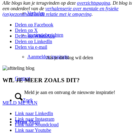
Alle blogs kun je terugvinden op deze
overzichtspagina
. Dt blog is
een onderdeel van de
verhalenserie over mentale en fysieke
Verhalen
(on)gezondheid en de relatie met je omgeving
.
Delen op Facebook
Delen op X
Inspiratieberichten
Delen op WhatsApp
Delen op LinkedIn
Delen via e-mail
Aanmelden inspiratie
Als je dit blog wil delen
Contact
WIL JE MEER ZOALS DIT?
Meld je aan en ontvang de nieuwste inspiratie!
Zoek
MELD ME AAN
Link naar LinkedIn
Link naar Instagram
Menu
Menu
Link naar Soundcloud
Link naar Youtube