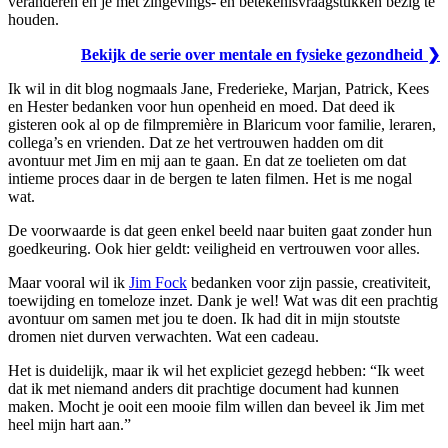
veranderen en je met zingevings- en betekenisvraagstukken bezig te
houden.
Bekijk de serie over mentale en fysieke gezondheid ❯
Ik wil in dit blog nogmaals Jane, Frederieke, Marjan, Patrick, Kees
en Hester bedanken voor hun openheid en moed. Dat deed ik
gisteren ook al op de filmpremière in Blaricum voor familie, leraren,
collega’s en vrienden. Dat ze het vertrouwen hadden om dit
avontuur met Jim en mij aan te gaan. En dat ze toelieten om dat
intieme proces daar in de bergen te laten filmen. Het is me nogal
wat.
De voorwaarde is dat geen enkel beeld naar buiten gaat zonder hun
goedkeuring. Ook hier geldt: veiligheid en vertrouwen voor alles.
Maar vooral wil ik
Jim Fock
bedanken voor zijn passie, creativiteit,
toewijding en tomeloze inzet. Dank je wel! Wat was dit een prachtig
avontuur om samen met jou te doen. Ik had dit in mijn stoutste
dromen niet durven verwachten. Wat een cadeau.
Het is duidelijk, maar ik wil het expliciet gezegd hebben: “Ik weet
dat ik met niemand anders dit prachtige document had kunnen
maken. Mocht je ooit een mooie film willen dan beveel ik Jim met
heel mijn hart aan.”