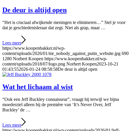
De deur is altijd open
“Het is cruciaal afwijkende meningen te elimineren…” Stel je voor
dat je geschiedenisleraar dat zegt. Niet als grap, maar …
Lees meer
https://www.koopenbakker.nl/wp-
content/uploads/2026/01/mr_nobody_against_putin_website.jpg
690
1280
Norbert Koopen
https://www.koopenbakker.nl/wp-
content/uploads/2018/07/logo.png
Norbert Koopen
2023-10-21
01:43:55
2026-01-24 08:58:58
De deur is altijd open
Wat het lichaam al wist
“Ook een Jeff Buckley connaisseur”, vraagt hij terwijl we bijna
moederziel alleen bij de première van ‘It’s Never Over, Jeff
Buckley’ de …
Lees meer
https://www.koopenbakker.nl/wp-content/uploads/2026/01/Jeff-