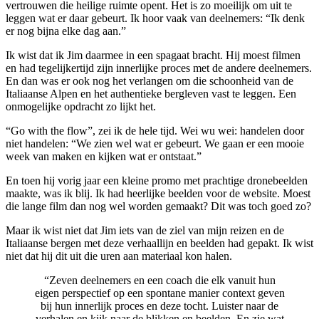
vertrouwen die heilige ruimte opent. Het is zo moeilijk om uit te
leggen wat er daar gebeurt. Ik hoor vaak van deelnemers: “Ik denk
er nog bijna elke dag aan.”
Ik wist dat ik Jim daarmee in een spagaat bracht. Hij moest filmen
en had tegelijkertijd zijn innerlijke proces met de andere deelnemers.
En dan was er ook nog het verlangen om die schoonheid van de
Italiaanse Alpen en het authentieke bergleven vast te leggen. Een
onmogelijke opdracht zo lijkt het.
“Go with the flow”, zei ik de hele tijd. Wei wu wei: handelen door
niet handelen: “We zien wel wat er gebeurt. We gaan er een mooie
week van maken en kijken wat er ontstaat.”
En toen hij vorig jaar een kleine promo met prachtige dronebeelden
maakte, was ik blij. Ik had heerlijke beelden voor de website. Moest
die lange film dan nog wel worden gemaakt? Dit was toch goed zo?
Maar ik wist niet dat Jim iets van de ziel van mijn reizen en de
Italiaanse bergen met deze verhaallijn en beelden had gepakt. Ik wist
niet dat hij dit uit die uren aan materiaal kon halen.
“Zeven deelnemers en een coach die elk vanuit hun
eigen perspectief op een spontane manier context geven
bij hun innerlijk proces en deze tocht. Luister naar de
verhalen en kijk naar de blikken en beelden. En zie wat