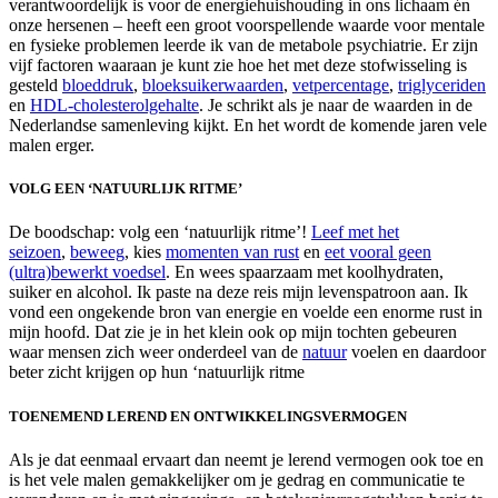
verantwoordelijk is voor de energiehuishouding in ons lichaam én
onze hersenen – heeft een groot voorspellende waarde voor mentale
en fysieke problemen leerde ik van de metabole psychiatrie. Er zijn
vijf factoren waaraan je kunt zie hoe het met deze stofwisseling is
gesteld
bloeddruk
,
bloeksuikerwaarden
,
vetpercentage
,
triglyceriden
en
HDL-cholesterolgehalte
. Je schrikt als je naar de waarden in de
Nederlandse samenleving kijkt. En het wordt de komende jaren vele
malen erger.
VOLG EEN ‘NATUURLIJK RITME’
De boodschap: volg een ‘natuurlijk ritme’!
Leef met het
seizoen
,
beweeg
, kies
momenten van rust
en
eet vooral geen
(ultra)bewerkt voedsel
. En wees spaarzaam met koolhydraten,
suiker en alcohol. Ik paste na deze reis
mijn levenspatroon aan
. Ik
vond een ongekende bron van energie en voelde een enorme rust in
mijn hoofd. Dat zie je in het klein ook op mijn tochten gebeuren
waar mensen zich weer onderdeel van de
natuur
voelen en daardoor
beter zicht krijgen op hun ‘
natuurlijk ritme
TOENEMEND LEREND EN ONTWIKKELINGSVERMOGEN
Als je dat eenmaal ervaart dan neemt je lerend vermogen ook toe en
is het vele malen gemakkelijker om je gedrag en communicatie te