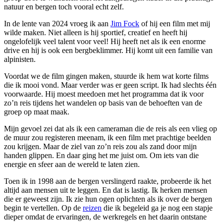
natuur en bergen toch vooral echt zelf.
In de lente van 2024 vroeg ik aan
Jim Fock
of hij een film met mij
wilde maken. Niet alleen is hij sportief, creatief en heeft hij
ongelofelijk veel talent voor veel! Hij heeft net als ik een enorme
drive en hij is ook een bergbeklimmer. Hij komt uit een familie van
alpinisten.
Voordat we de film gingen maken, stuurde ik hem wat korte films
die ik mooi vond. Maar verder was er geen script. Ik had slechts één
voorwaarde. Hij moest meedoen met het programma dat ik voor
zo’n reis tijdens het wandelen op basis van de behoeften van de
groep op maat maak.
Mijn gevoel zei dat als ik een cameraman die de reis als een vlieg op
de muur zou registeren meenam, ik een film met prachtige beelden
zou krijgen. Maar de ziel van zo’n reis zou als zand door mijn
handen glippen. En daar ging het me juist om. Om iets van die
energie en sfeer aan de wereld te laten zien.
Toen ik in 1998 aan de bergen verslingerd raakte, probeerde ik het
altijd aan mensen uit te leggen. En dat is lastig. Ik herken mensen
die er geweest zijn. Ik zie hun ogen oplichten als ik over de bergen
begin te vertellen. Op de
reizen
die ik begeleid ga je nog een stapje
dieper omdat de ervaringen, de werkregels en het daarin ontstane