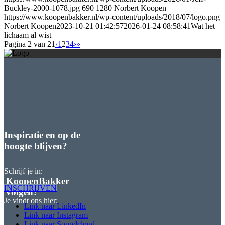
Buckley-2000-1078.jpg
690
1280
Norbert Koopen
https://www.koopenbakker.nl/wp-content/uploads/2018/07/logo.png
Norbert Koopen
2023-10-21 01:42:57
2026-01-24 08:58:41
Wat het
lichaam al wist
Pagina 2 van 21
‹
1
2
3
4
›
»
Inspiratie en op de
hoogte blijven?
Schrijf je in:
KoopenBakker
INSCHRIJVEN
volgen?
Je vindt ons hier:
Link naar LinkedIn
Link naar Instagram
Link naar Soundcloud