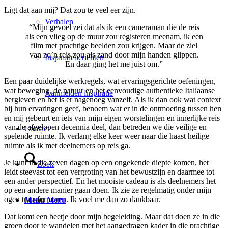
Ligt dat aan mij? Dat zou te veel eer zijn.
Verhalen
“Mijn gevoel zei dat als ik een cameraman die de reis
als een vlieg op de muur zou registeren meenam, ik een
film met prachtige beelden zou krijgen. Maar de ziel
van zo’n reis zou als zand door mijn handen glippen.
Inspiratieberichten
En daar ging het me juist om.”
Een paar duidelijke werkregels, wat ervaringsgerichte oefeningen,
wat beweging, de natuur en het eenvoudige authentieke Italiaanse
Aanmelden inspiratie
bergleven en het is er nagenoeg vanzelf. Als ik dan ook wat context
bij hun ervaringen geef, benoem wat er in de ontmoeting tussen hen
en mij gebeurt en iets van mijn eigen worstelingen en innerlijke reis
van de afgelopen decennia deel, dan betreden we die veilige en
Contact
spelende ruimte. Ik verlang elke keer weer naar die haast heilige
ruimte als ik met deelnemers op reis ga.
Je kunt in die zeven dagen op een ongekende diepte komen, het
Zoek
leidt steevast tot een vergroting van het bewustzijn en daarmee tot
een ander perspectief. En het mooiste cadeau is als deelnemers het
op een andere manier gaan doen. Ik zie ze regelmatig onder mijn
ogen transformeren. Ik voel me dan zo dankbaar.
Menu
Menu
Dat komt een beetje door mijn begeleiding. Maar dat doen ze in die
groep door te wandelen met het aangedragen kader in die prachtige