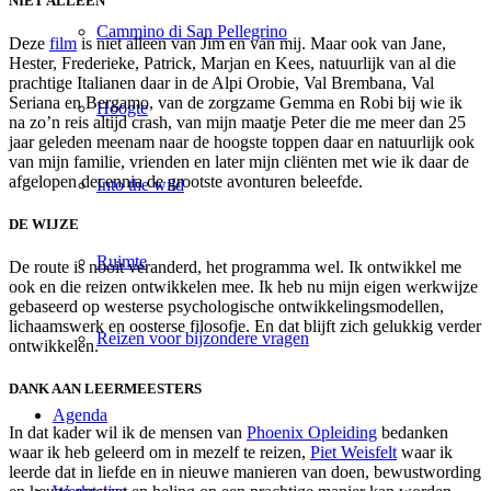
NIET ALLEEN
Cammino di San Pellegrino
Deze
film
is niet alleen van Jim en van mij. Maar ook van Jane,
Hester, Frederieke, Patrick, Marjan en Kees, natuurlijk van al die
prachtige Italianen daar in de Alpi Orobie, Val Brembana, Val
Seriana en Bergamo, van de zorgzame Gemma en Robi bij wie ik
Hoogte
na zo’n reis altijd crash, van mijn maatje Peter die me meer dan 25
jaar geleden meenam naar de hoogste toppen daar en natuurlijk ook
van mijn familie, vrienden en later mijn cliënten met wie ik daar de
afgelopen decennia de grootste avonturen beleefde.
Into the wild
DE WIJZE
Ruimte
De route is nooit veranderd, het programma wel. Ik ontwikkel me
ook en die reizen ontwikkelen mee. Ik heb nu mijn eigen werkwijze
gebaseerd op westerse psychologische ontwikkelingsmodellen,
lichaamswerk en oosterse filosofie. En dat blijft zich gelukkig verder
Reizen voor bijzondere vragen
ontwikkelen.
DANK AAN LEERMEESTERS
Agenda
In dat kader wil ik de mensen van
Phoenix Opleiding
bedanken
waar ik heb geleerd om in mezelf te reizen,
Piet Weisfelt
waar ik
leerde dat in liefde en in nieuwe manieren van doen, bewustwording