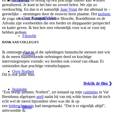
en keuze ontstaat en heling op een prachtige manier kan worden
Werkwijze
gerealiseerd. Je kunt in het hier nu zoveel helen. We zijn zo
veerkrachtig. En dan is er natuurlijk
Jaap Voigt
die dat allemaal in –
geestelijke – stromingen door de eeuwen heen plaatste. Het
taoïsme
,
Over KoopenBakker
de yoga sutra van Patanjali, Griekse filosofie, Boeddhisme en de
Advaita zijn voorbeelden die een breder en diepgaander perspectief
en kader geven. Ik ben hen zeer erkentelijk voor wat ze voor mij
hebben gedaan.
Filosofie
DANK AAN COLLEGA’S
Ik ontmoette daar in al die opleidingen fantastische mensen met wie
Leerlijn
ik de meest baanbrekende oefeningen deed en krachtige
intervisiegroepen vormde: we leerden ook vooral van elkaar. Er
ontstonden daar prachtige vriendschappen.
Over Norbert
Dit is ook jullie film.
Bekijk de film ❯
Inspiratie
“Een beetje jammer, Norbert”, zei iemand op mijn
cammino
in Val
Brembana afgelopen
april
nadat hij van mij
wilde horen dat dit toch
echt wel de meest bijzondere sfeer was die ik op
een
leiderschapsreis
had meegemaakt. “Dat is er eigenlijk altijd”,
Blogs
antwoordde ik.