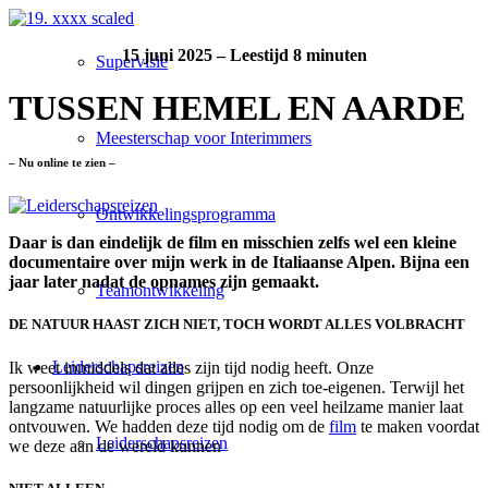
15 juni 2025 – Leestijd 8 minuten
Supervisie
TUSSEN HEMEL EN AARDE
Meesterschap voor Interimmers
– Nu online te zien –
Ontwikkelingsprogramma
Daar is dan eindelijk de film en misschien zelfs wel een kleine
documentaire over mijn werk in de Italiaanse Alpen. Bijna een
jaar later nadat de opnames zijn gemaakt.
Teamontwikkeling
DE NATUUR HAAST ZICH NIET, TOCH WORDT ALLES VOLBRACHT
Leiderschapsreizen
Ik weet inmiddels dat alles zijn tijd nodig heeft. Onze
persoonlijkheid wil dingen grijpen en zich toe-eigenen. Terwijl het
langzame natuurlijke proces alles op een veel heilzame manier laat
ontvouwen. We hadden deze tijd nodig om de
film
te maken voordat
Leiderschapsreizen
we deze aan de wereld kunnen