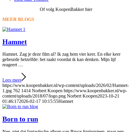
Of volg KoopenBakker hier
MEER BLOGS
Hamnet
Hamnet. Zag je deze film al? Ik zag hem vier keer. En elke keer
gebeurde hetzelfde: het raakt voordat ik kan denken. Mijn lijf
reageert …
Lees meer
https://www.koopenbakker.nl/wp-content/uploads/2026/02/Hamnet-
1.jpg
762
1414
Norbert Koopen
https://www.koopenbakker.nl/wp-
content/uploads/2018/07/logo.png
Norbert Koopen
2023-10-21
01:46:17
2026-02-17 10:15:55
Hamnet
Born to run
Nee, niet dat fantastische album van Bruce Springsteen, maar een